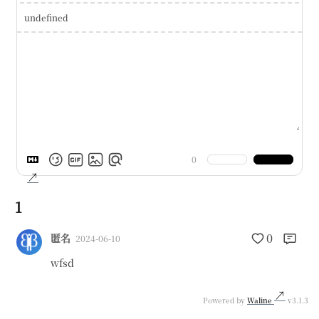
undefined
0
1
0
匿名
2024-06-10
wfsd
Powered by
Waline
v3.1.3