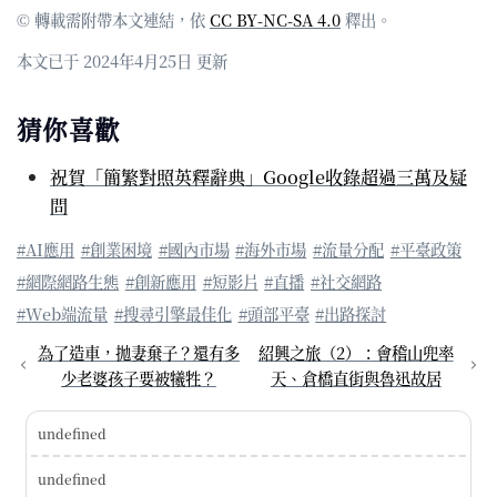
© 轉載需附帶本文連結，依
CC BY-NC-SA 4.0
釋出。
本文已于 2024年4月25日 更新
猜你喜歡
祝賀「簡繁對照英釋辭典」Google收錄超過三萬及疑
問
#AI應用
#創業困境
#國內市場
#海外市場
#流量分配
#平臺政策
#網際網路生態
#創新應用
#短影片
#直播
#社交網路
#Web端流量
#搜尋引擎最佳化
#頭部平臺
#出路探討
為了造車，拋妻棄子？還有多
紹興之旅（2）：會稽山兜率
少老婆孩子要被犧牲？
天、倉橋直街與魯迅故居
undefined
undefined