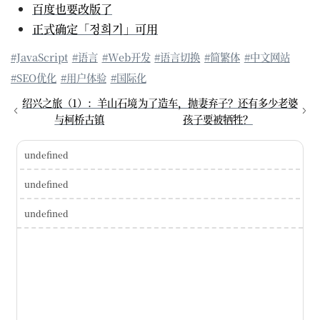
百度也要改版了
正式确定「정희기」可用
#JavaScript
#语言
#Web开发
#语言切换
#简繁体
#中文网站
#SEO优化
#用户体验
#国际化
绍兴之旅（1）：羊山石境
为了造车，抛妻弃子？还有多少老婆
与柯桥古镇
孩子要被牺牲？
undefined
undefined
undefined