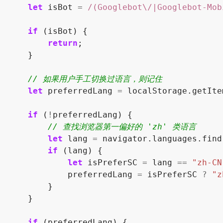
let
isBot
=
/(Googlebot\/|Googlebot-Mob
if
(
isBot
)
{
return
;
}
let
preferredLang
=
localStorage
.
getIte
if
(
!
preferredLang
)
{
let
lang
=
navigator
.
languages
.
find
if
(
lang
)
{
let
isPreferSC
=
lang
==
"zh-CN
preferredLang
=
isPreferSC
?
"z
}
}
if
(
preferredLang
)
{