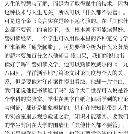
人生的智慧与了解，而是为了取得谋生的技术。因为
这种技术与人生无关，所以可以「什么都不要管」。
可是这个金玉良言实在是经不起考验的。在「其他什
么都不要管」的前提下，书，根本就不可能读得好。
譬如读经济，一个学生可以用课本里的各种定义与学
理来解释「通货膨胀」，可是要他分析为什么公务员
的薪水要加百分之八他却目 瞪口呆，我们能说他书
读好了吗？譬如读文学，他可以熟读欧威尔的《一九
八四》，洋洋洒洒地写篇论文讨论制度与个人的关
系，但是要他对江南案件提出看法，他却一片空白，
我们能说他把书读通了吗？这个大千世界可以说是各
个学科的实验室。学生在黑字白纸之间所学到的理论
与例证，都还是抽象模糊的，只有在把知识带到人生
的实验室里去观照验证之后，知识才能落实。要我们
的学生封闭在大学的围墙里「其他什么都不要管」，
等于是把学问与人生割离，也等于要学游泳的人在岸