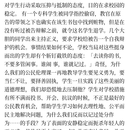
对学生行动采取压抑与抵制的态度，目的在求校园的
稳定。 有一个专科学生被同学指控偷窃，教官在原
告的带领之下也确实在该生书包中找到赃物，但是在
没有听过被告辩解之前，就令这名学生退学。几个大
胆的同学出来主持正义，要求学校给被告一个自我辩
护的机会。事情结果如何不论，学校当局对这些挺身
而出的学生却有个斩钉截铁的态度：「去读你的书，
不要多管闲事。谁闹 事，谁就记过。」奇怪，为什
么我们的公民伦理课一再地教导学生要见义勇为，要
当仁不让，要择善固执，学生一旦实践了这些美丽的
道德理想，我们却恐慌地去压制他？学生对学校措施
有所不满而投书、开会、抗议的时候，不正是最好的
公民教育机会，帮助学生学习如何去理性地、公平而
民主地解决问题，为什么我们反而以记过处分作
为……的手段？为了表面的安静稳定而扼杀年轻人的