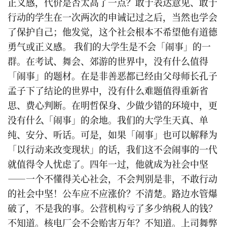
正义感，代价是否太高了一点？敢于表达意见、敢于
行动的学生在一次两次的申诫记过之后，当然也学会
了保护自己；他发觉，这个社会根本不希望他有道德
勇气或正义感。 我们的大学生是不会「闹事」的一
群。在考试、舞会、郊游的世界中，没有什么值得
「闹事」的题材。在是非善恶都已经由父母师长孔子
孟子下了结论的世界中，没有什么难题值得重新省
思、费心判断。在明哲保身、少做少错的环境中，更
没有什么「闹事」的余地。我们的大学生天真、单
纯、安分、听话。可是，如果「闹事」也可以解释为
「以行动来改变现状」的话，我们这不会闹事的一代
就值得令人忧虑了。四年一过，他就成为社会中坚
——一个不懂得关心社会，不会判别是非，不敢行动
的社会中坚！公车应不应涨价？不清楚。路边水管爆
破了，不是我的事。公营机构亏了多少纳税人的钱？
不知道。核电厂会不会贻害万年？不知道。上司舞弊