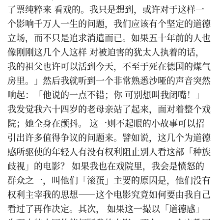
了票纯粹来 看戏的。我只是想到，或许对于这样一
个影响千万人一生的问题，我们应该有个坚定的道德
立场，而不只是追求消遣而已。如果五十年前的人也
像刚刚这几个人这样 对被迫害的犹太人执着的话，
我的祖父也许可以活到今天，不至于死在德国的煤气
房里。」然后我就听到一个非常熟悉沙哑的声音突然
响起：「他说的一点不错；你 可别想叫我闭嘴！」
我发觉我六十四岁的老母亲站了起来，面对着整个戏
院；她全身在颤抖。 这一则不起眼的小故事可以招
引出许多值得争议的问题来。譬如说，这几个为道德
感所驱使的年轻人有没有权利阻止别人看这部「种族
歧视」的电影？ 如果我也在戏院里，我会是愤怒的
群众之一，叫他们「滚蛋」主要的原因是，他们没有
权利主宰我的思想——这个电影究竟如何要由我自己
看过了再作决定。其次， 如果这一撮以「道德感」