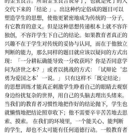
的金玉良言。所谓金玉良言说穿了，也就是死了的人
交代下来的「结论 」。出这种约定俗成的题目可以
塑造学生的思想，使他更紧密地成为传统的一分子，
有它教育的意义。但是这种思想传递根本上就不容许
独创，不容许学生下自己的结论。如果教育者真正的
兴趣不在于学生对传统的妥协与认同，而在于他独立
判断的能力，那么同样的题目就应该以疑问的方式出
现：「一分耕耘确能导致一分收获吗？你是否同意学
问为济世之本？」或者以挑战的方式：「试辩论‘忠
勇为爱国之本’一说。」 只有这样不「既定结论」
的思想训练才能真正刺激学生睁着自己的眼睛去观察
身边纷扰复杂的世界，用自己的头脑去理出头绪来。
当我们的教育者习惯性地把作好的结论抛下，学生也
就懒惰地把结论照章收下；他不需要辛辛苦苦地去思
索、摸索。 在我们的环境里，一个能关心、能判断
的学生，却也不太可能有任何道德行动。一般教育者