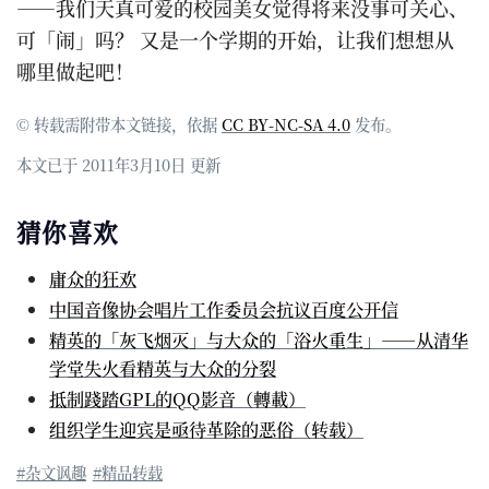
——我们天真可爱的校园美女觉得将来没事可关心、
可「闹」吗？ 又是一个学期的开始，让我们想想从
哪里做起吧！
© 转载需附带本文链接，依据
CC BY-NC-SA 4.0
发布。
本文已于 2011年3月10日 更新
猜你喜欢
庸众的狂欢
中国音像协会唱片工作委员会抗议百度公开信
精英的「灰飞烟灭」与大众的「浴火重生」——从清华
学堂失火看精英与大众的分裂
抵制踐踏GPL的QQ影音（轉載）
组织学生迎宾是亟待革除的恶俗（转载）
#杂文讽趣
#精品转载