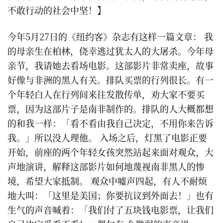
不敢行动的社会中坚！】
今年5月27日的《纽约客》杂志有这样一篇文章： 我
的母亲生在柏林，侥幸逃过犹太人的大屠杀。今年母
亲节，我请她去看场电影。这部影片非常卖座，故事
好像与非洲的黑人有关。排队买票的行列很长。有一
个年轻白人在行列间来往发散传单，劝大家不要买
票，因为这部片子是南非制作的。排队的人大概都想
的和我一样：「看不看由我自己决定，不用你来告诉
我。」所以没人理他。 入场之后，灯黑了电影正要
开始，前座的两个年轻女孩突然站起来面对观众，大
声地演讲，解释这部影片如何地蔑视南非黑人的惨
境，希望大家抵制。 观众中嘘声四起，有人不耐烦
地大叫：「这里是美国；你要抗议到外面去！」也有
生气的声音喊着：「我们付了五块钱电影票，让我们