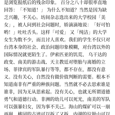
是浏览报纸后的残余印象。 百分之八十却很率直地
回答：「不知道！」 为什么不知道？当然是因为缺
乏兴趣，不关心。坊间杂志选出来的大学校园「美
女」，被人问到社会问题时，娇滴滴地说：「好可怕
哟！」吐吐舌头。这样「可爱」 又「纯洁」的大学
女生为数不少，而且讨人喜欢。我们的学生不仅只对
台湾本身的社会、政治问题印象模糊，对台湾以外的
国际情况就更陌生了。伊索匹亚的饥荒、 乌干达的
政变、南美的游击战、天主教廷对堕胎与离婚的立
场、菲律宾的军队暴行等等，都不存在，都没有意
义。没有关心，自然没有做价值判断的需要。根本不
知道南非有严重的种族问题。当然就不必去思索谁是
谁非，因为无从思索起。没有关心，也就无所谓道德
勇气和道德行动。非洲的幼儿可以死光，南美的军队
可以强暴妇女，因为事不关己。海山的煤矿可以一崩
再崩，桃园的古迹可以拆了又拆，内湖的垃圾山可以