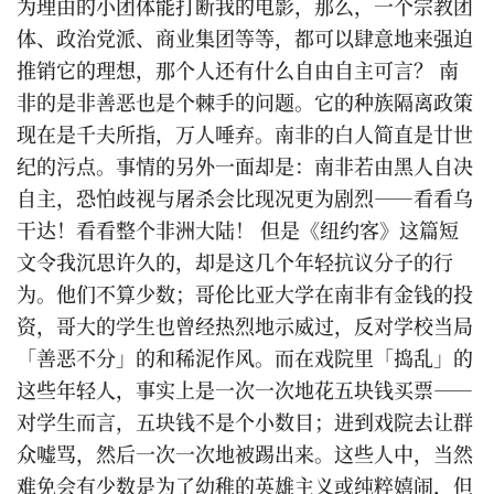
为理由的小团体能打断我的电影，那么，一个宗教团
体、政治党派、商业集团等等，都可以肆意地来强迫
推销它的理想，那个人还有什么自由自主可言？ 南
非的是非善恶也是个棘手的问题。它的种族隔离政策
现在是千夫所指，万人唾弃。南非的白人简直是廿世
纪的污点。事情的另外一面却是：南非若由黑人自决
自主，恐怕歧视与屠杀会比现况更为剧烈——看看乌
干达！看看整个非洲大陆！ 但是《纽约客》这篇短
文令我沉思许久的，却是这几个年轻抗议分子的行
为。他们不算少数；哥伦比亚大学在南非有金钱的投
资，哥大的学生也曾经热烈地示威过，反对学校当局
「善恶不分」的和稀泥作风。而在戏院里「捣乱」的
这些年轻人，事实上是一次一次地花五块钱买票——
对学生而言，五块钱不是个小数目；进到戏院去让群
众嘘骂，然后一次一次地被踢出来。这些人中，当然
难免会有少数是为了幼稚的英雄主义或纯粹嬉闹，但