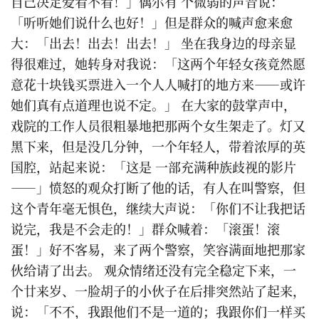
自己决定爱看不看！」偶尔有 个微弱的声音说：
「听听她们说什么也好！」但是群众的喊声愈来愈
大：「出去！出去！出去！」 坐在我身边的母亲显
得很难过，她转身对我说：「这两个年轻女孩竟然愿
意花十块钱买票进入一个人人喊打的地方来——或许
她们真有点道理也说不定。」 在大家的鼓掌声中，
戏院的工作人员很粗暴地把那两个女生架走了。灯又
黑下来，但是没几分钟，一个年轻人，带着浓厚的英
国腔，站起来说：「这是 一部充满种族歧视的影片
——」愤怒的观众打断了他的话，有人在叫警察，但
这个青年毫无惧色，继续大声说：「你们不让我把话
说完，我是不会走的！」群众喊着：「滚蛋！滚
蛋！」好不客易，来了两个警察，笑容满面地把那家
伙给请了出去。 观众情绪还没有完全稳定下来，一
个廿来岁、一脸胡子的小伙子在后排突然站了起来，
说：「不不，我跟他们不是一道的；我跟你们一样买