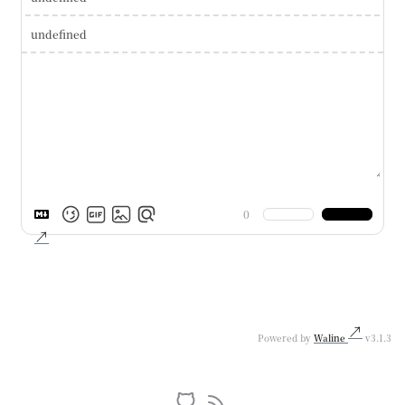
undefined
0
Powered by
Waline
v3.1.3