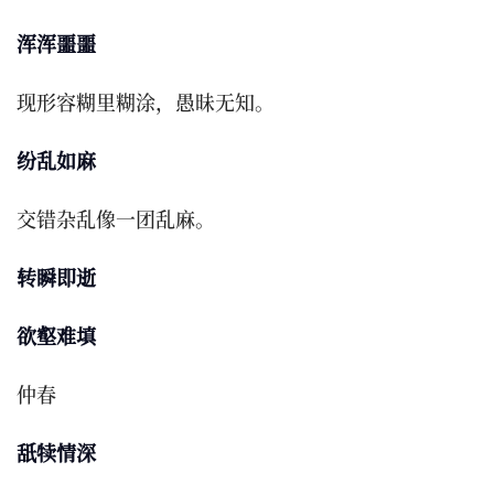
浑浑噩噩
现形容糊里糊涂，愚昧无知。
纷乱如麻
交错杂乱像一团乱麻。
转瞬即逝
欲壑难填
仲春
舐犊情深