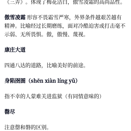
《三弄》。体现了梅花洁白，傲雪凌霜的高尚品性。
傲雪凌霜
形容不畏霜雪严寒，外界条件越艰苦越有
精神。比喻经过长期磨练，面对冷酷迫害或打击毫不
示弱、无所畏惧。傲，傲慢、蔑视。
康庄大道
四通八达的道路，比喻美好的前途。
身陷囹圄（shēn xiàn líng yǔ）
指不幸的人蒙难关进监狱（有同情意味的）
罄尽
注意罄和磐的区别。