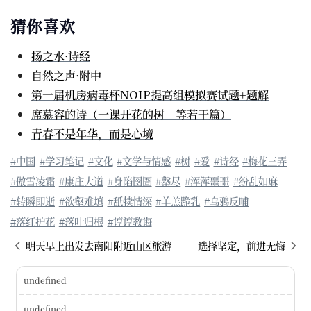
猜你喜欢
扬之水·诗经
自然之声·附中
第一届机房病毒杯NOIP提高组模拟赛试题+题解
席慕容的诗（一课开花的树 等若干篇）
青春不是年华，而是心境
#中国
#学习笔记
#文化
#文学与情感
#树
#爱
#诗经
#梅花三弄
#傲雪凌霜
#康庄大道
#身陷囹圄
#罄尽
#浑浑噩噩
#纷乱如麻
#转瞬即逝
#欲壑难填
#舐犊情深
#羊羔跪乳
#乌鸦反哺
#落红护花
#落叶归根
#谆谆教诲
明天早上出发去南阳附近山区旅游
选择坚定，前进无悔
undefined
undefined