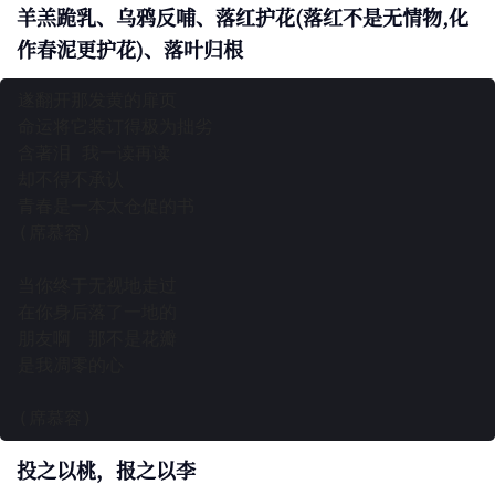
羊羔跪乳、乌鸦反哺、落红护花(落红不是无情物,化
作春泥更护花)、落叶归根
遂翻开那发黄的扉页

命运将它装订得极为拙劣

含著泪 我一读再读

却不得不承认

青春是一本太仓促的书

(席慕容)

当你终于无视地走过

在你身后落了一地的

朋友啊　那不是花瓣

是我凋零的心

投之以桃，报之以李