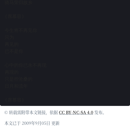
骑马荣归故乡

(席慕容)

今生将不再见你

只为

再见的

已不是你

心中的你已永不再现

再现的

只是些沧桑的

日月和流年

© 转载需附带本文链接，依据
CC BY-NC-SA 4.0
发布。
本文已于 2009年9月05日 更新