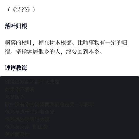
（《诗经》）
落叶归根
飘落的枯叶，掉在树木根部。比喻事物有一定的归
宿。多指客居他乡的人，终要回到本乡。
谆谆教诲
谁说出塞曲的调子太悲凉

如果你不爱听

那是因为

歌中没有你的渴望而我们总是要一唱再唱

像那草原千里闪着金光

像那风沙呼啸过大漠

像那黄河岸 阴山旁

英雄骑马壮
