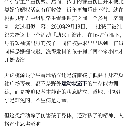
个小学生严重伤残。然而，孩子的惨重伤亡并未使此
类媚官媚权活动有所收敛，近年更加乐此不彼。就在
桃源县第五中组织学生雪地迎宾之前三个多月，济南
刚上演过相似一幕：2010年9月19日，一批孩子被组
织去给该市一个活动「助兴」演出，在16-7°气温下，
身着短袖演出服的孩子，同样被要求早早达到，官员
同样是姗姗来迟，冻得发抖的孩子捱了两个多小时才
开始表演……
无论桃源县学生雪地站立还是济南孩子低温下身着短
袖广场等候，都不是野外
运动状态下
的生存能力训
练，而是被迫以基本静止的状态站立、蹲地。生病几
乎是难免的，不生病是万幸。
但这类活动除了伤害孩子身体，还对孩子的精神、人
格产生恶劣影响。