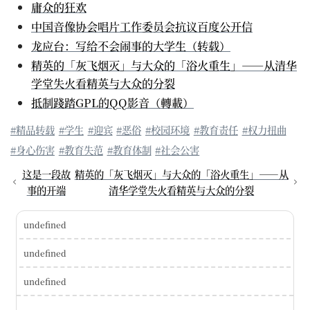
庸众的狂欢
中国音像协会唱片工作委员会抗议百度公开信
龙应台：写给不会闹事的大学生（转载）
精英的「灰飞烟灭」与大众的「浴火重生」——从清华
学堂失火看精英与大众的分裂
抵制踐踏GPL的QQ影音（轉載）
#精品转载
#学生
#迎宾
#恶俗
#校园环境
#教育责任
#权力扭曲
#身心伤害
#教育失范
#教育体制
#社会公害
这是一段故
精英的「灰飞烟灭」与大众的「浴火重生」——从
事的开端
清华学堂失火看精英与大众的分裂
undefined
undefined
undefined