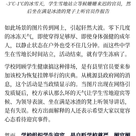
-3℃-1℃的冰雪天，学生雪地站立等候姗姗来迟的官员，然
后坐在满是冰渣的凳子上听官员作报告
如此场景的图片传到网上，引起轩然大波。零下几度
的冰冻天气，即使穿得足够厚、即使身体强健的成年
人，以静止状态在户外也受不住几分钟。而这些中学
生在雪地长时间站立，活动结束，就有学生冻病了。
学校罔顾学生健康搞这种排场，是有县里官员要来参
加该校为恢复挂牌举行的庆典。从桃源县政府网的消
息，这个活动是当政绩显示的。当图片出现在网络引
发质疑后，校方承认那么坏的天气让学生雪地迎宾等
候、为领导表演、坐在满是冰渣的凳上听领导讲话，
是有失误。校方出面解释的人还表示希望大家以宽容
心态看待迎宾事件。
然而，
学校组织学生迎宾，是自贬学校尊严、媚官媚