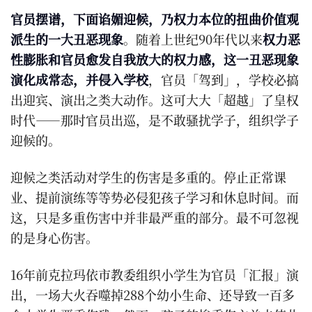
官员摆谱，下面谄媚迎候，乃权力本位的扭曲价值观
派生的一大丑恶现象
。随着上世纪90年代以来
权力恶
性膨胀和官员愈发自我放大的权力感，这一丑恶现象
演化成常态，并侵入学校
，官员「驾到」，学校必搞
出迎宾、演出之类大动作。这可大大「超越」了皇权
时代——那时官员出巡，是不敢骚扰学子，组织学子
迎候的。
迎候之类活动对学生的伤害是多重的。停止正常课
业、提前演练等等势必侵犯孩子学习和休息时间。而
这，只是多重伤害中并非最严重的部分。最不可忽视
的是身心伤害。
16年前克拉玛依市教委组织小学生为官员「汇报」演
出，一场大火吞噬掉288个幼小生命、还导致一百多