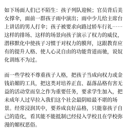
如下场面人们已不陌生：孩子列队迎候；官员背后美
女撑伞，面前一群孩子雨中演出；雨中少儿给主席台
上讲话的男人打伞；孩子被要求向路过轿车行礼……
这样的排场、这样的场景向孩子演示了权力的威仪，
潜移默化中使孩子习惯于对权力的膜拜，这跟教育应
有的提升人格、使人心灵自由的功能背道而驰，说奴
化训练不为过。
而一些学校不尊重孩子人格，把孩子当成向权力或金
钱谄媚的工具，把这类对培养正直、磊落品格有害无
益的活动堂而皇之作为重要任务，要求学生加入，把
未成年人过早拉入我们这个社会最阴暗最不堪的场
景。经常浸润其中，要养成良好品格，只能靠孩子自
己的造化，看其能不能抵制已经侵入学校且在学校弥
漫的媚权恶俗。