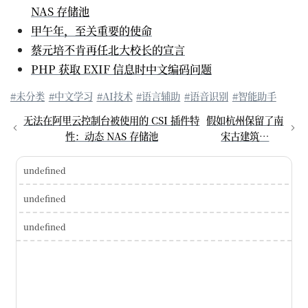
NAS 存储池
甲午年，至关重要的使命
蔡元培不肯再任北大校长的宣言
PHP 获取 EXIF 信息时中文编码问题
#未分类
#中文学习
#AI技术
#语言辅助
#语音识别
#智能助手
无法在阿里云控制台被使用的 CSI 插件特
假如杭州保留了南
性：动态 NAS 存储池
宋古建筑…
undefined
undefined
undefined